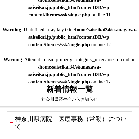
saiseikai.jp/public_html/contentDB/wp-
content/themes/ssk/single.php
on line
11
Warning
: Undefined array key 0 in
/home/saiseikai34/skanagawa-
saiseikai.jp/public_html/contentDB/wp-
content/themes/ssk/single.php
on line
12
Warning
: Attempt to read property "category_nicename" on null in
/home/saiseikai34/skanagawa-
saiseikai.jp/public_html/contentDB/wp-
content/themes/ssk/single.php
on line
12
新着情報一覧
神奈川県済生会からお知らせ
神奈川県病院 医療事務（常勤）につい
て