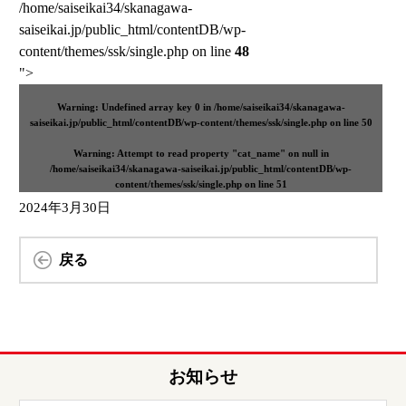
/home/saiseikai34/skanagawa-
saiseikai.jp/public_html/contentDB/wp-
content/themes/ssk/single.php on line
48
">
Warning
: Undefined array key 0 in
/home/saiseikai34/skanagawa-
saiseikai.jp/public_html/contentDB/wp-content/themes/ssk/single.php
on line
50
Warning
: Attempt to read property "cat_name" on null in
/home/saiseikai34/skanagawa-saiseikai.jp/public_html/contentDB/wp-
content/themes/ssk/single.php
on line
51
2024年3月30日
戻る
お知らせ